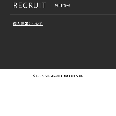
各事業所の地図
RECRUIT
採用情報
沿革
合鍵の注文
会社概要
個人情報について
補修部品の注文
アクセス
JOIFA番号
© NAIKI Co.,LTD.All right reserved.