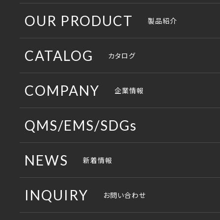
OUR PRODUCT
製品紹介
ワークスペース
CATALOG
カタログ
コミュニケーションスペース
総合カタログ
COMPANY
企業情報
収納スペース
納入例集
コンセプト
QMS/EMS/SDGs
役員・応接スペース
製品パンフレット
企画・開発部門
QMS
NEWS
新着情報
ロビースペース
その他のパンフレット
生産部門
EMS
製造現場
INQUIRY
お問い合わせ
販売部門
SDGs
取説・組説ダウンロード