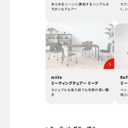
あらゆるシーンに調和するシンプル＆
カフ
モダンなチェアー
く、
miite
Ruf
ミーティングチェアー ミーテ
ミー
カジュアルな見た目でも充実の使い勝
ベン
手
地と