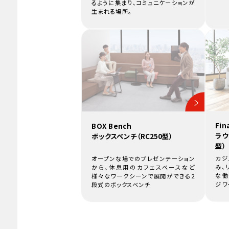
るように集まり、コミュニケーションが
生まれる場所。
Fin
BOX Bench
ラウ
ボックスベンチ（RC250型）
型）
カジ
オープンな場でのプレゼンテーション
み、
から、休息用のカフェスペースなど
な働
様々なワークシーンで展開ができる2
ジワ
段式のボックスベンチ