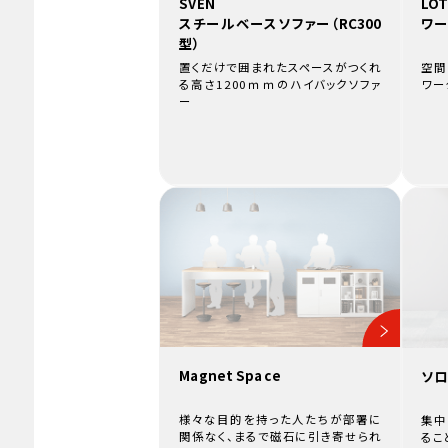
SVEN
LOT
スチールベースソファー（RC300
ワー
型）
置くだけで囲まれたスペースがつくれ
空間
る高さ1200ｍｍのハイバックソファ
ワー
ー
Magnet Space
ソロ
様々な目的を持った人たちが部署に
集中
関係なく、まるで磁石に引き寄せられ
るこ