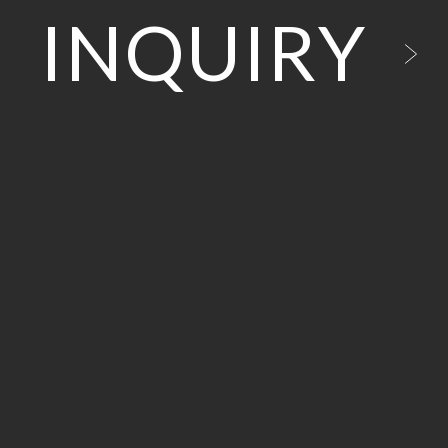
INQUIRY
OUR PRODUCT
ワークスペース
CATALOG
コミュニケーションスペース
総合カタログ
COMPANY
収納スペース
納入例集
コンセプト
QMS/EMS/SDGs
役員・応接スペース
製品パンフレット
企画・開発部門
QMS