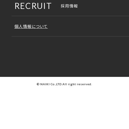
各事業所の地図
RECRUIT
採用情報
沿革
合鍵の注文
会社概要
個人情報について
補修部品の注文
アクセス
JOIFA番号
© NAIKI Co.,LTD.All right reserved.