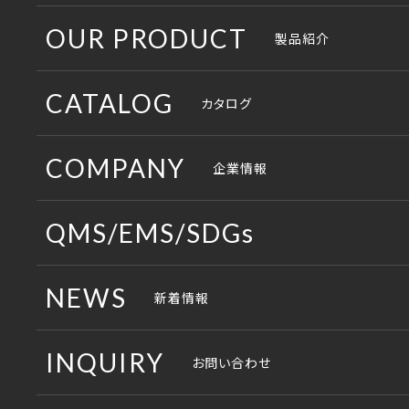
OUR PRODUCT
製品紹介
ワークスペース
CATALOG
カタログ
コミュニケーションスペース
総合カタログ
COMPANY
企業情報
収納スペース
納入例集
コンセプト
QMS/EMS/SDGs
役員・応接スペース
製品パンフレット
企画・開発部門
QMS
NEWS
新着情報
ロビースペース
その他のパンフレット
生産部門
EMS
製造現場
INQUIRY
お問い合わせ
販売部門
SDGs
取説・組説ダウンロード